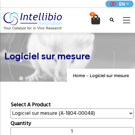
Skip
EN
to
0
main

content
Logiciel sur mesure
Home
-
Logiciel sur mesure
Select A Product
Quantity