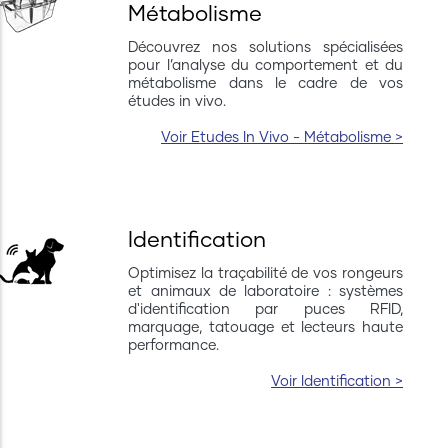
Métabolisme
Découvrez nos solutions spécialisées
pour l’analyse du comportement et du
métabolisme dans le cadre de vos
études in vivo.
Voir Etudes In Vivo - Métabolisme >
50ème Colloque de
Intellibio part
l’AFSTAL
congrès de la 
Francophone d
Identification
Chronobiologi
Optimisez la traçabilité de vos rongeurs
ous tenons particulièrement à vous
Intellibio, sponsor du
et animaux de laboratoire : systèmes
emercier pour votre visite sur notre
de la Société Francop
d'identification par puces RFID,
tand, votre intérêt en nos produits et
Chronobiologie (SFC), 
marquage, tatouage et lecteurs haute
ppareils ainsi que la qualité et la
Strasbourg du 14 au 1
performance.
iversité de nos échanges.
Cet événement scienti
tous les deux ans, réu
Voir Identification >
ous avons passé un très agréable
centaine de chercheur
ongrès !
francophones autour d
aux rythmes biologiqu