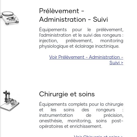
ous vous donnons rendez-vous
'année prochaine pour l'AFSTAL 2027.
Le congrès abordera s
Prélèvement -
n attendant, n'hésitez pas à nous
thématiques : la photo
Administration - Suivi
ontacter
.
environnements extrê
d’étude, les troubles p
Équipements pour le prélèvement,
chronothérapie et le m
l'administration et le suivi des rongeurs :
mettra également en 
injection, prélèvement, monitoring
physiologique et éclairage inactinique.
voir la suite...
Voir Prélèvement - Administration -
Suivi >
Chirurgie et soins
Équipements complets pour la chirurgie
et les soins des rongeurs :
instrumentation de précision,
anesthésie, monitoring, soins post-
opératoires et enrichissement.