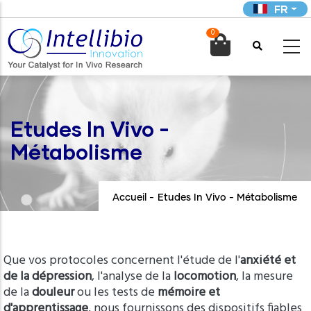
Aller
FR
au
0
contenu

principal
Etudes In Vivo -
Métabolisme
Accueil
-
Etudes In Vivo - Métabolisme
Introduction
Que vos protocoles concernent l'étude de l'
anxiété et
de la dépression
, l'analyse de la
locomotion
, la mesure
de la
douleur
ou les tests de
mémoire et
d'apprentissage
, nous fournissons des dispositifs fiables