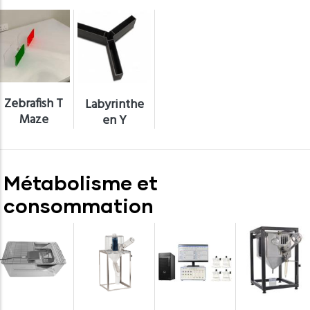
Zebrafish T
Labyrinthe
Maze
en Y
Métabolisme et
consommation