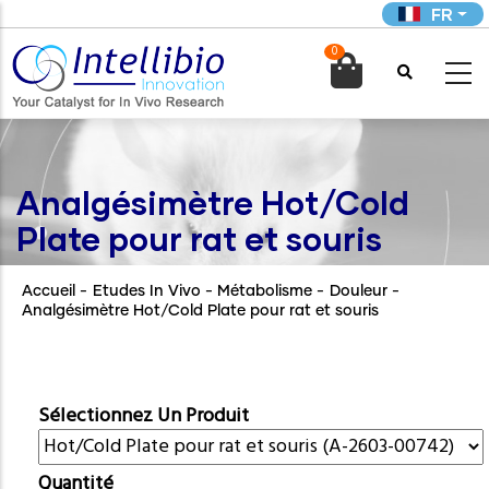
Aller
FR
au
0
contenu

principal
Analgésimètre Hot/Cold
Plate pour rat et souris
Accueil
-
Etudes In Vivo - Métabolisme
-
Douleur
-
Analgésimètre Hot/Cold Plate pour rat et souris
Sélectionnez Un Produit
Quantité