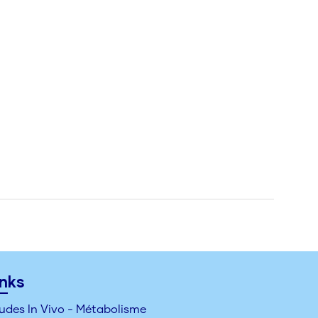
inks
udes In Vivo - Métabolisme