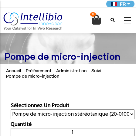
Aller
FR
au
0
contenu

principal
Pompe de micro-injection
Accueil
-
Prélèvement - Administration - Suivi
-
Pompe de micro-injection
Sélectionnez Un Produit
Quantité