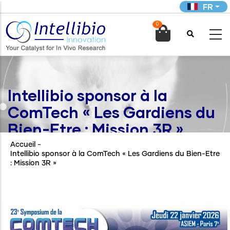
Aller
FR
au
0
contenu

principal
Intellibio sponsor à la
ComTech « Les Gardiens du
Bien-Etre : Mission 3R »
Accueil
-
Intellibio sponsor à la ComTech « Les Gardiens du Bien-Etre
: Mission 3R »