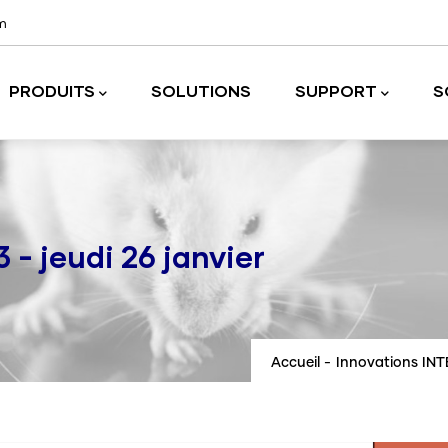
m
PRODUITS
SOLUTIONS
SUPPORT
S
on et température
Matériel de laboratoire et accessoires
- jeudi 26 janvier
Accueil
-
Innovations INT