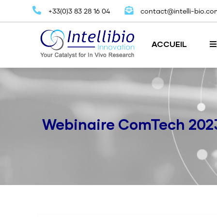
Aller
+33(0)3 83 28 16 04
contact@intelli-bio.co
au
contenu
Navigation
principal
principale
ACCUEIL
Locomotion, coordination et exercice
Puce d'identificati
Webinaire ComTech 2023 