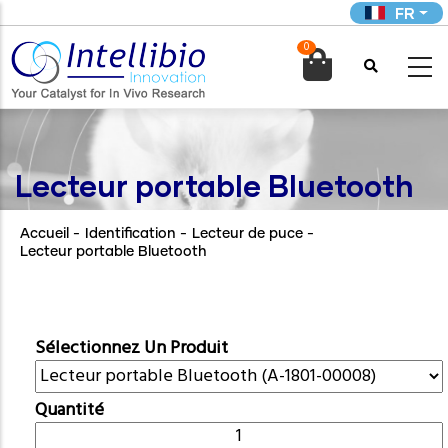
Aller
FR
au
0
contenu

principal
Lecteur portable Bluetooth
Accueil
-
Identification
-
Lecteur de puce
-
Lecteur portable Bluetooth
Sélectionnez Un Produit
Quantité