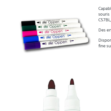
Capab
souri
C57BL
Des en
Dispon
fine s