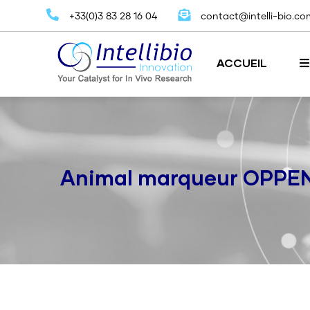
Aller
+33(0)3 83 28 16 04
contact@intelli-bio.co
au
contenu
Navigation
principal
principale
ACCUEIL
Locomotion, coordination et exercice
Puce d'identificati
Animal marqueur OPPE