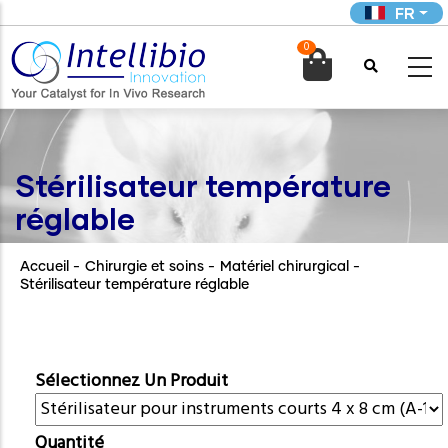
Aller
FR
au
0
contenu

principal
Stérilisateur température
réglable
Accueil
-
Chirurgie et soins
-
Matériel chirurgical
-
Stérilisateur température réglable
Sélectionnez Un Produit
Quantité